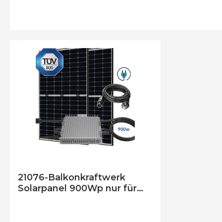
Befe
21076-Balkonkraftwerk
Solarpanel 900Wp nur für
Freilandfläche geeignet +
800w Micro-Wechselrichter
Deye® +Kabel mit