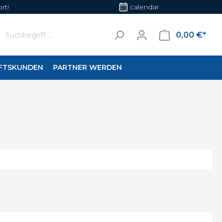
rt!
calendar
0,00 €*
FTSKUNDEN
PARTNER WERDEN
en
Wohnraumleuchten
her