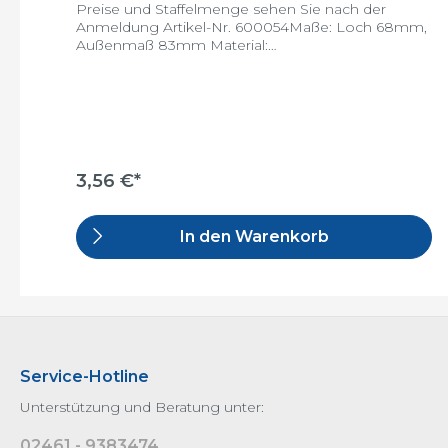
Preise und Staffelmenge sehen Sie nach der
Anmeldung Artikel-Nr. 600054Maße: Loch 68mm,
Außenmaß 83mm Material:
Aluminiumschwenkbar: jaVE: 100 Stück/Karton
3,56 €*
In den Warenkorb
Service-Hotline
Unterstützung und Beratung unter:
02461 - 9383474