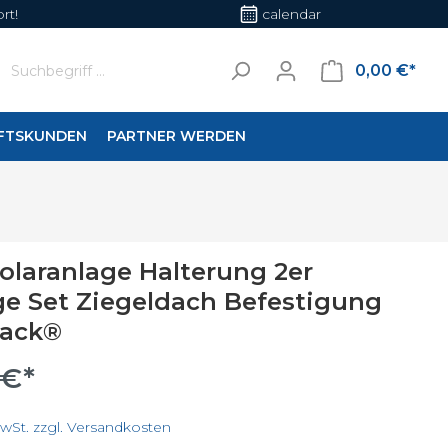
rt!
calendar
0,00 €*
FTSKUNDEN
PARTNER WERDEN
en
Wohnraumleuchten
Solaranlage Halterung 2er
her
e Set Ziegeldach Befestigung
Rack®
 €*
MwSt. zzgl. Versandkosten