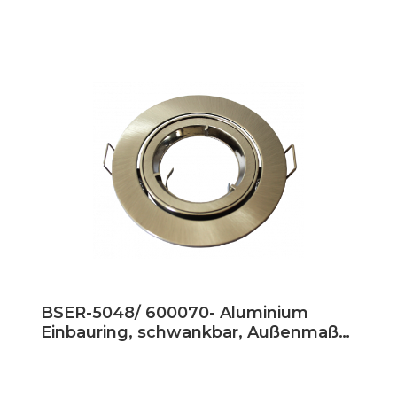
BSER-5048/ 600070- Aluminium
Einbauring, schwankbar, Außenmaß
94mm, Loch 80mm, silber gebürstet