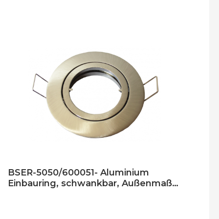
BSER-5050/600051- Aluminium
Einbauring, schwankbar, Außenmaß
83mm, Loch 68mm, silber gebürstet