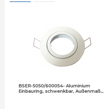
BSER-5050/600054- Aluminium
Einbauring, schwenkbar, Außenmaß
83mm, Loch 68mm, weiß