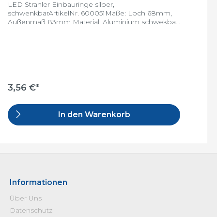
LED Strahler Einbauringe silber,
schwenkbarArtikelNr. 600051Maße: Loch 68mm,
Außenmaß 83mm Material: Aluminium schwekbar:
jaVE: 100 Stück/Karton
3,56 €*
In den Warenkorb
Informationen
Über Uns
Datenschutz