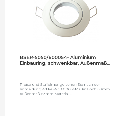
BSER-5050/600054- Aluminium
Einbauring, schwenkbar, Außenmaß
83mm, Loch 68mm, weiß
Preise und Staffelmenge sehen Sie nach der
Anmeldung Artikel-Nr. 600054Maße: Loch 68mm,
Außenmaß 83mm Material:
Aluminiumschwenkbar: jaVE: 100 Stück/Karton