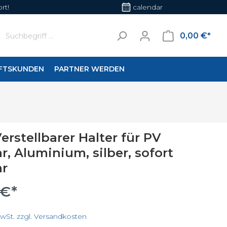
rt!
calendar
0,00 €*
FTSKUNDEN
PARTNER WERDEN
en
Wohnraumleuchten
Verstellbarer Halter für PV
her
, Aluminium, silber, sofort
ar
 €*
MwSt. zzgl. Versandkosten