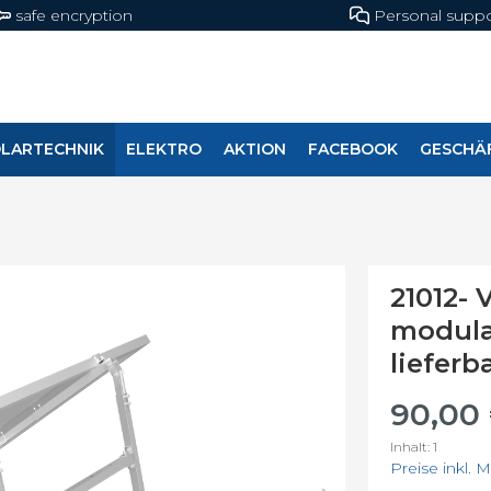
safe encryption
Personal suppo
LARTECHNIK
ELEKTRO
AKTION
FACEBOOK
GESCHÄ
leuchtung
nlage
pumpen
Shopbeleuchtung
Mobile Solaranlage
Schalter & Steckdos
21012- 
r-Komplettanlage
Mobile Solarspeic
modular
beleuchtung
lieferb
rmodule
Mobile PV-Anlage
selrichter
90,00
cher
Inhalt:
1
wasserbereitung
Preise inkl. 