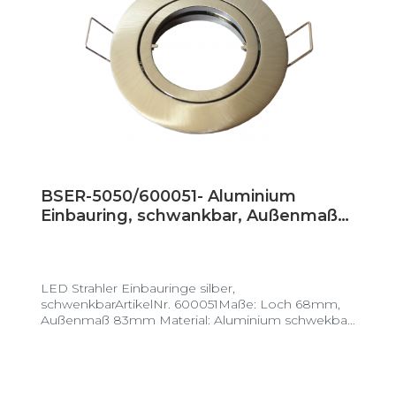
BSER-5050/600051- Aluminium
Einbauring, schwankbar, Außenmaß
83mm, Loch 68mm, silber gebürstet
LED Strahler Einbauringe silber,
schwenkbarArtikelNr. 600051Maße: Loch 68mm,
Außenmaß 83mm Material: Aluminium schwekbar:
jaVE: 100 Stück/Karton