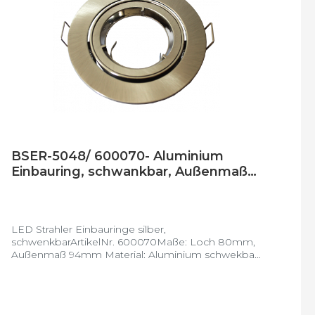
BSER-5048/ 600070- Aluminium
Einbauring, schwankbar, Außenmaß
94mm, Loch 80mm, silber gebürstet
LED Strahler Einbauringe silber,
schwenkbarArtikelNr. 600070Maße: Loch 80mm,
Außenmaß 94mm Material: Aluminium schwekbar:
ja