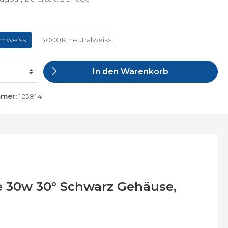
mweiss
4000K neutralweiss
In den Warenkorb
mmer:
123814
e 30w 30° Schwarz Gehäuse,