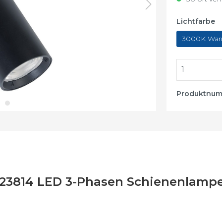
stigung
Lichtfarbe
3000K War
Produktnu
/123814 LED 3-Phasen Schienenlamp