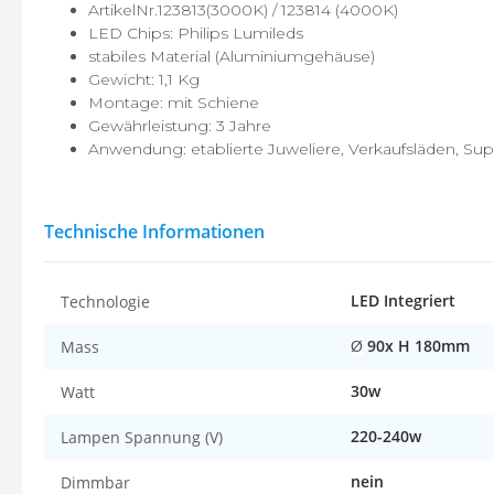
ArtikelNr.123813(3000K) / 123814 (4000K)
LED Chips: Philips Lumileds
stabiles Material (Aluminiumgehäuse)
Gewicht: 1,1 Kg
Montage: mit Schiene
Gewährleistung: 3 Jahre
Anwendung: etablierte Juweliere, Verkaufsläden, Su
Technische Informationen
LED Integriert
Technologie
90
x H 180mm
Mass
Ø
30w
Watt
220-240w
Lampen Spannung (V)
nein
Dimmbar