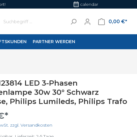
rt!
calendar
0,00 €*
FTSKUNDEN
PARTNER WERDEN
en
Wohnraumleuchten
/123814 LED 3-Phasen
her
enlampe 30w 30° Schwarz
, Philips Lumileds, Philips Trafo
 €*
MwSt. zzgl. Versandkosten
ügbar, Lieferzeit: 2-5 Tage