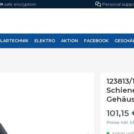
safe encryption
Personal suppo
LARTECHNIK
ELEKTRO
AKTION
FACEBOOK
GESCHÄ
leuchtung
nlage
pumpen
Shopbeleuchtung
Mobile Solaranlage
Schalter & Steckdos
123813
r-Komplettanlage
Mobile Solarspeic
Schien
beleuchtung
Gehäuse
rmodule
Mobile PV-Anlage
selrichter
101,15
cher
Preise inkl. 
wasserbereitung
Sofort verf