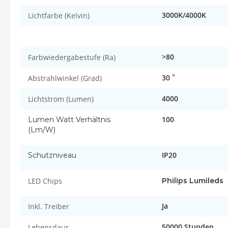
3000K/4000K
Lichtfarbe (Kelvin)
>80
Farbwiedergabestufe (Ra)
30
Abstrahlwinkel (Grad)
°
4000
Lichtstrom (Lumen)
100
Lumen Watt Verhältnis
(Lm/W)
IP20
Schutzniveau
LED Chips
Philips Lumileds
Ja
Inkl. Treiber
50000 Stunden
Lebensdaur