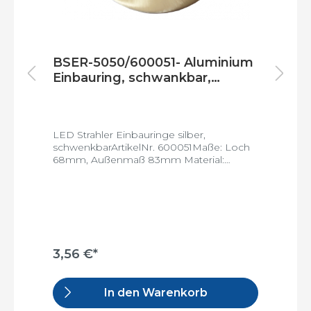
um
BSER-5050/600051- Aluminium
B
Einbauring, schwankbar,
A
Außenmaß 83mm, Loch
s
68mm, silber gebürstet
9
g
h
LED Strahler Einbauringe silber,
LE
schwenkbarArtikelNr. 600051Maße: Loch
s
:
68mm, Außenmaß 83mm Material:
8
Aluminium schwekbar: jaVE: 100
A
Stück/Karton
3,56 €*
3
In den Warenkorb